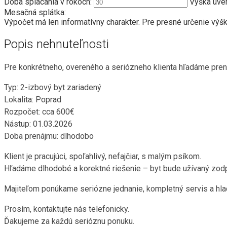
Doba splácania v rokoch:
Výška úver
Mesačná splátka:
Výpočet má len informatívny charakter. Pre presné určenie vý
Popis nehnuteľnosti
Pre konkrétneho, overeného a seriózneho klienta hľadáme pren
Typ: 2-izbový byt zariadený
Lokalita: Poprad
Rozpočet: cca 600€
Nástup: 01.03.2026
Doba prenájmu: dlhodobo
Klient je pracujúci, spoľahlivý, nefajčiar, s malým psíkom.
Hľadáme dlhodobé a korektné riešenie – byt bude užívaný zo
Majiteľom ponúkame seriózne jednanie, kompletný servis a hla
Prosím, kontaktujte nás telefonicky.
Ďakujeme za každú serióznu ponuku.