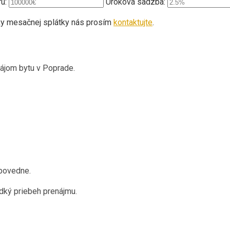
u:
Úroková sadzba:
šky mesačnej splátky nás prosím
kontaktujte
.
ájom bytu v Poprade.
dpovedne.
dký priebeh prenájmu.