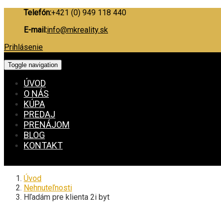
Telefón:
+421 (0) 949 118 440
E-mail:
info@mkreality.sk
Prihlásenie
Toggle navigation
ÚVOD
O NÁS
KÚPA
PREDAJ
PRENÁJOM
BLOG
KONTAKT
Úvod
Nehnuteľnosti
Hľadám pre klienta 2i byt