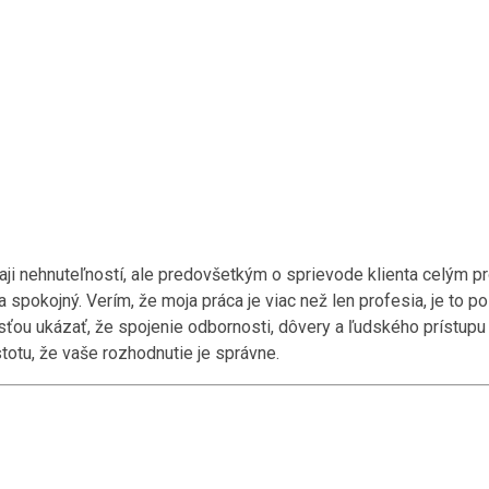
daji nehnuteľností, ale predovšetkým o sprievode klienta celým 
ný a spokojný. Verím, že moja práca je viac než len profesia, je t
sťou ukázať, že spojenie odbornosti, dôvery a ľudského prístupu 
totu, že vaše rozhodnutie je správne.