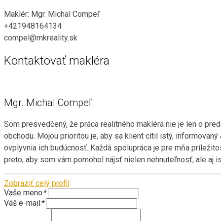
Maklér: Mgr. Michal Compeľ
+421948164134
compel@mkreality.sk
Kontaktovať makléra
Mgr. Michal Compeľ
Som presvedčený, že práca realitného makléra nie je len o pre
obchodu. Mojou prioritou je, aby sa klient cítil istý, informova
ovplyvnia ich budúcnosť. Každá spolupráca je pre mňa príležito
preto, aby som vám pomohol nájsť nielen nehnuteľnosť, ale aj is
Zobraziť celý profil
Vaše meno
*
Váš e-mail
*