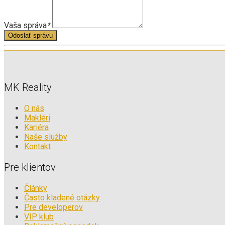
Vaša správa
*
Odoslať správu
MK Reality
O nás
Makléri
Kariéra
Naše služby
Kontakt
Pre klientov
Články
Často kladené otázky
Pre developerov
VIP klub