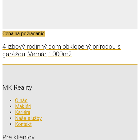
Cena na požiadanie
4 izbový rodinný dom obklopený prírodou s
garážou, Vernár, 1000m2
MK Reality
O nás
Makléri
Kariéra
Naše služby
Kontakt
Pre klientov