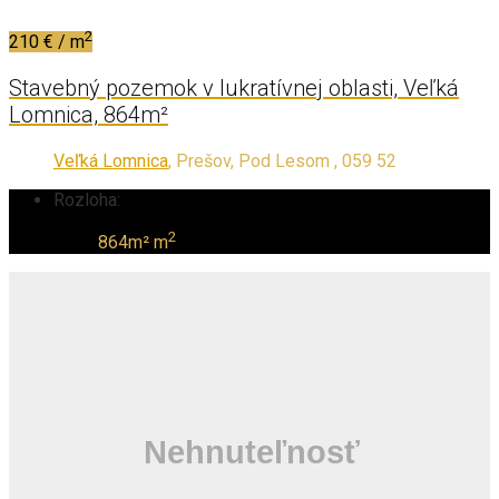
2
210 € / m
Stavebný pozemok v lukratívnej oblasti, Veľká
Lomnica, 864m²
Veľká Lomnica
, Prešov, Pod Lesom , 059 52
Rozloha:
2
864m² m