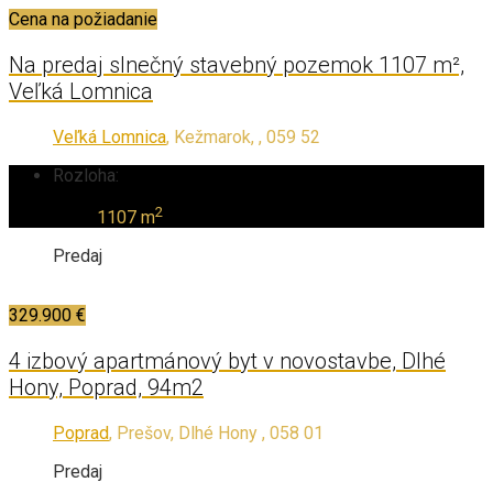
Cena na požiadanie
Na predaj slnečný stavebný pozemok 1107 m²,
Veľká Lomnica
Veľká Lomnica
, Kežmarok, , 059 52
Rozloha:
2
1107 m
Predaj
329.900 €
4 izbový apartmánový byt v novostavbe, Dlhé
Hony, Poprad, 94m2
Poprad
, Prešov, Dlhé Hony , 058 01
Predaj