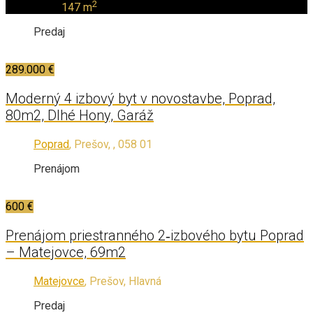
2
147 m
Predaj
289.000 €
Moderný 4 izbový byt v novostavbe, Poprad,
80m2, Dlhé Hony, Garáž
Poprad
, Prešov, , 058 01
Prenájom
600 €
Prenájom priestranného 2‑izbového bytu Poprad
– Matejovce, 69m2
Matejovce
, Prešov, Hlavná
Predaj