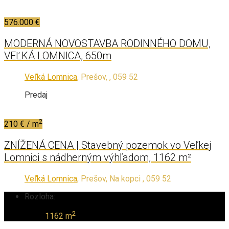
576.000 €
MODERNÁ NOVOSTAVBA RODINNÉHO DOMU,
VEĽKÁ LOMNICA, 650m
Veľká Lomnica
, Prešov, , 059 52
Predaj
2
210 € / m
ZNÍŽENÁ CENA | Stavebný pozemok vo Veľkej
Lomnici s nádherným výhľadom, 1162 m²
Veľká Lomnica
, Prešov, Na kopci , 059 52
Rozloha:
2
1162 m