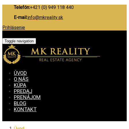
Telefón:
+421 (0) 949 118 440
E-mail:
info@mkreality.sk
Prihlásenie
Toggle navigation
ÚVOD
O NÁS
KÚPA
PREDAJ
PRENÁJOM
BLOG
KONTAKT
Úvod